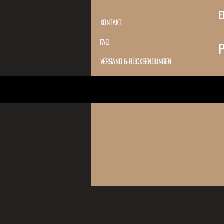
E
kontakt
Faq
P
versand & rücksendungen
agb