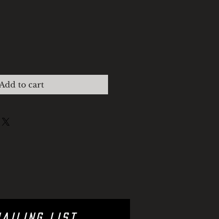
eis
Add to cart
ailing list