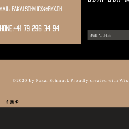
mail:
pakalschmuck@gmx.ch
hone:+41 79 296 34 94
©2020 by Pakal Schmuck Proudly created with
Wix