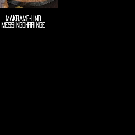
makrame-und
messingohrringe