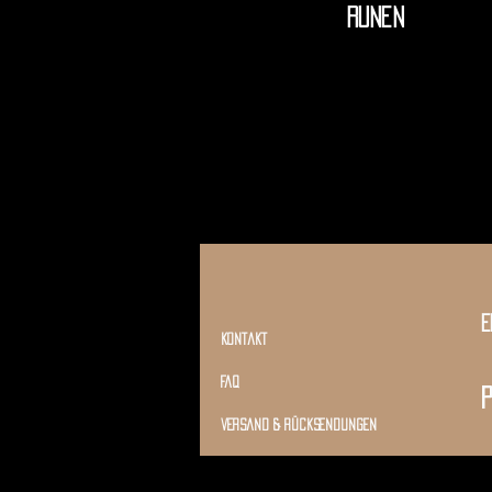
runen
E
kontakt
Faq
P
versand & rücksendungen
agb