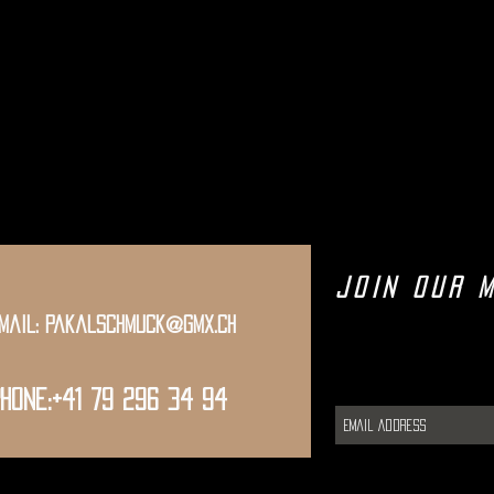
Join Our M
mail:
pakalschmuck@gmx.ch
hone:+41 79 296 34 94