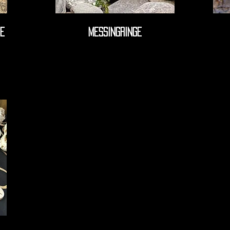
e
Messingringe