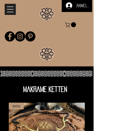
Anmelden
makrame ketten
neu